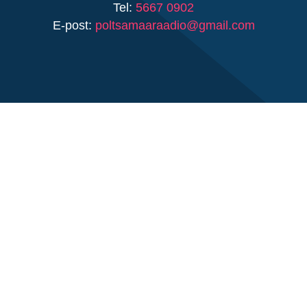
Tel:
5667 0902
E-post:
poltsamaaraadio@gmail.com
VASTUTAV TOIMETAJA
Samuel Axel Maikalu
Tel:
5667 0902