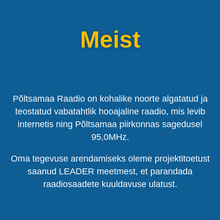
Meist
Põltsamaa Raadio on kohalike noorte algatatud ja
teostatud vabatahtlik hooajaline raadio, mis levib
internetis ning Põltsamaa piirkonnas sagedusel
95,0MHz.
Oma tegevuse arendamiseks oleme projektitoetust
saanud LEADER meetmest, et parandada
raadiosaadete kuuldavuse ulatust.