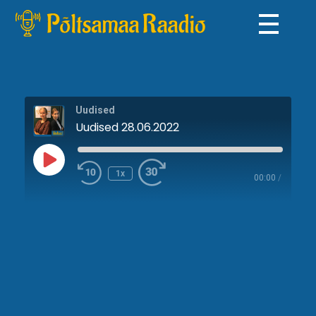
Põltsamaa Raadio
Uudised
Uudised 28.06.2022
1x
00:00
/