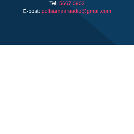
Tel:
5667 0902
E-post:
poltsamaaraadio@gmail.com
VASTUTAV TOIMETAJA
Samuel Axel Maikalu
Tel:
5667 0902