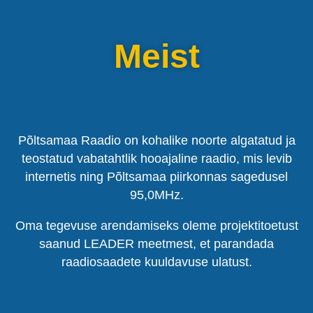
Meist
Põltsamaa Raadio on kohalike noorte algatatud ja
teostatud vabatahtlik hooajaline raadio, mis levib
internetis ning Põltsamaa piirkonnas sagedusel
95,0MHz.
Oma tegevuse arendamiseks oleme projektitoetust
saanud LEADER meetmest, et parandada
raadiosaadete kuuldavuse ulatust.