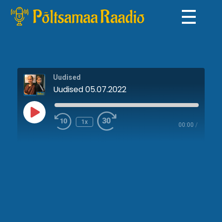
Põltsamaa Raadio
Uudised
Uudised 05.07.2022
1x
00:00
/