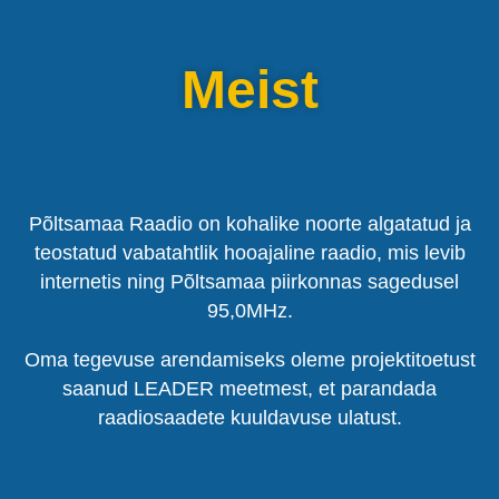
Meist
Põltsamaa Raadio on kohalike noorte algatatud ja
teostatud vabatahtlik hooajaline raadio, mis levib
internetis ning Põltsamaa piirkonnas sagedusel
95,0MHz.
Oma tegevuse arendamiseks oleme projektitoetust
saanud LEADER meetmest, et parandada
raadiosaadete kuuldavuse ulatust.