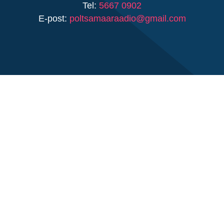
Tel:
5667 0902
E-post:
poltsamaaraadio@gmail.com
VASTUTAV TOIMETAJA
Samuel Axel Maikalu
Tel:
5667 0902