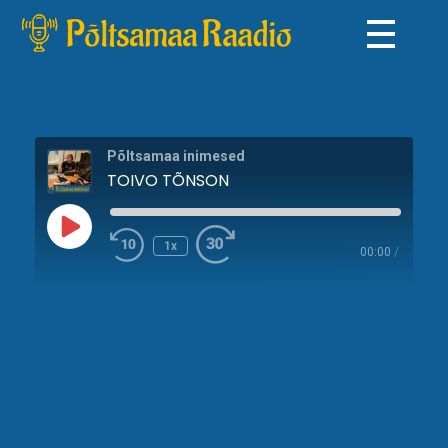
Põltsamaa Raadio
Põltsamaa inimesed
TOIVO TÕNSON
1x
00:00
/